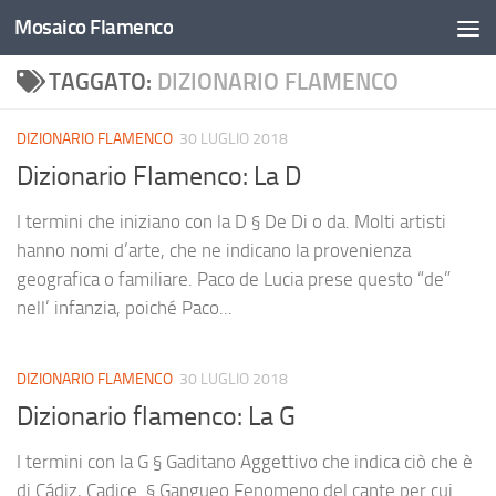
Mosaico Flamenco
Salta al contenuto
TAGGATO:
DIZIONARIO FLAMENCO
DIZIONARIO FLAMENCO
30 LUGLIO 2018
Dizionario Flamenco: La D
I termini che iniziano con la D § De Di o da. Molti artisti
hanno nomi d’arte, che ne indicano la provenienza
geografica o familiare. Paco de Lucia prese questo “de”
nell’ infanzia, poiché Paco...
DIZIONARIO FLAMENCO
30 LUGLIO 2018
Dizionario flamenco: La G
I termini con la G § Gaditano Aggettivo che indica ciò che è
di Cádiz, Cadice. § Gangueo Fenomeno del cante per cui