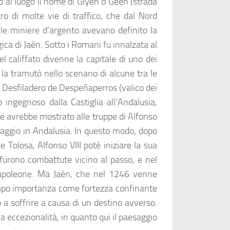
ro al luogo il nome di Giyen o Geen (strada
ro di molte vie di traffico, che dal Nord
lle miniere d’argento avevano definito la
gica di Jaén. Sotto i Romani fu innalzata al
el califfato divenne la capitale di uno dei
 la tramutò nello scenario di alcune tra le
so Desfiladero de Despeñaperros (valico dei
ingegnoso dalla Castiglia all’Andalusia,
re avrebbe mostrato alle truppe di Alfonso
saggio in Andalusia. In questo modo, dopo
 Tolosa, Alfonso VIII poté iniziare la sua
 furono combattute vicino al passo, e nel
Napoleone. Ma Jaén, che nel 1246 venne
empo importanza come fortezza confinante
iò a soffrire a causa di un destino avverso.
a eccezionalità, in quanto qui il paesaggio