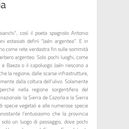
ia
 bianchi”, così il poeta spagnolo Antonio
i estasiati definì “Jaén argentea”. E in
dono come rete verdastra fin sulle sommità
riverbero argenteo. Solo pochi luoghi, come
a e Baeza o il capoluogo Jaén riescono a
e la regione, dalle scarse infrastrutture,
mente dalla coltura dell’ulivo. Solamente
perché nella regione sorgentifera del
nazionale: la Sierra de Cazorla e la Sierra
 di specie vegetali e alle numerose specie
nonostante l’entusiasmo che la provincia
ai solo un luogo di passaggio, dove pochi