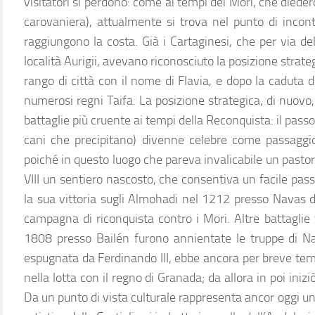
visitatori si perdono: come ai tempi dei Mori, che diede
carovaniera), attualmente si trova nel punto di incont
raggiungono la costa. Già i Cartaginesi, che per via de
località Aurigii, avevano riconosciuto la posizione strate
rango di città con il nome di Flavia, e dopo la caduta d
numerosi regni Taifa. La posizione strategica, di nuovo,
battaglie più cruente ai tempi della Reconquista: il pas
cani che precipitano) divenne celebre come passaggio 
poiché in questo luogo che pareva invalicabile un pasto
VIII un sentiero nascosto, che consentiva un facile pas
la sua vittoria sugli Almohadi nel 1212 presso Navas de
campagna di riconquista contro i Mori. Altre battaglie
1808 presso Bailén furono annientate le truppe di 
espugnata da Ferdinando III, ebbe ancora per breve t
nella lotta con il regno di Granada; da allora in poi iniz
Da un punto di vista culturale rappresenta ancor oggi un