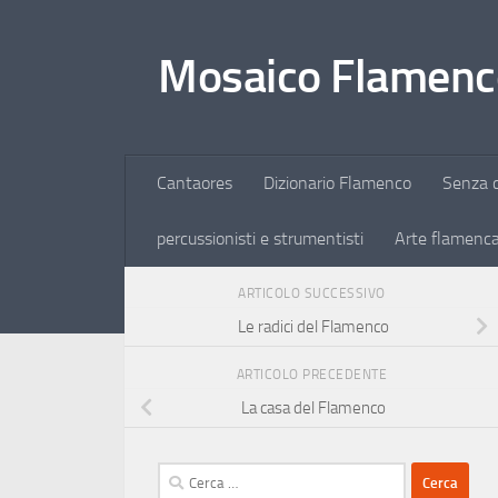
Salta al contenuto
Mosaico Flamenc
Cantaores
Dizionario Flamenco
Senza c
percussionisti e strumentisti
Arte flamenc
ARTICOLO SUCCESSIVO
Le radici del Flamenco
ARTICOLO PRECEDENTE
La casa del Flamenco
Ricerca