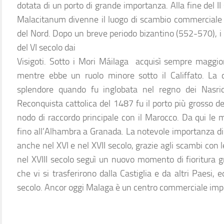
dotata di un porto di grande importanza. Alla fine del I
Malacitanum divenne il luogo di scambio commerciale 
del Nord. Dopo un breve periodo bizantino (552-570), i
del VI secolo dai
Visigoti. Sotto i Mori Máilaga acquisì sempre maggi
mentre ebbe un ruolo minore sotto il Califfato. La
splendore quando fu inglobata nel regno dei Nasrid
Reconquista cattolica del 1487 fu il porto più grosso de
nodo di raccordo principale con il Marocco. Da qui le 
fino all’Alhambra a Granada. La notevole importanza d
anche nel XVI e nel XVII secolo, grazie agli scambi con 
nel XVIII secolo seguì un nuovo momento di fioritura g
che vi si trasferirono dalla Castiglia e da altri Paesi, ed
secolo. Ancor oggi Malaga è un centro commerciale imp