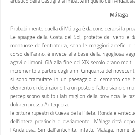
artistico della Castiglia si imbatte in quello dell’Andalusi
Málaga
Probabilmente quella di Málaga è da considerarsi la prov
Le spiagge della Costa del Sol, protette dai venti e da
montuose dell’entroterra, sono le maggiori artefici di 
corso dell’anno, è invece alla base della rigogliosa veg
agavi e limoni. Già alla fine del XIX secolo erano molti i
incrementò a partire dagli anni Cinquanta del novecento
si sono tramutate in un paesaggio di cemento che ha
elemento di distinzione tra un posto e l’altro siano ormai 
percepiscono subito i lati migliori della provincia: le bi
dolmen presso Antequera.
le pitture rupestri di Cueva de la Pileta. Ronda e Anteque
dell’intera provincia e ovviamente Màlaga,città dopo 
l’Andalusia. Sin dall’antichità, infatti, Málaga, nome da