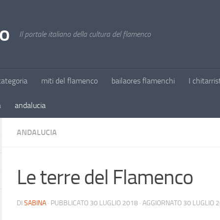
o
Il portale italiano della cultura del flamenco
ategoria
miti del flamenco
bailaores flamenchi
I chitarris
a
andalucia
ANDALUCIA
Le terre del Flamenco
DI
SABINA
· PUBBLICATO
30 LUGLIO 2018
· AGGIORNATO
30 LUGLIO 