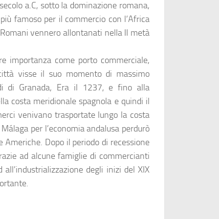
I secolo a.C, sotto la dominazione romana,
più famoso per il commercio con l’Africa
 Romani vennero allontanati nella II metà
ore importanza come porto commerciale,
 città visse il suo momento di massimo
i di Granada, Era il 1237, e fino alla
lla costa meridionale spagnola e quindi il
merci venivano trasportate lungo la costa
i Málaga per l’economia andalusa perdurò
le Americhe. Dopo il periodo di recessione
razie ad alcune famiglie di commercianti
 all’industrializzazione degli inizi del XIX
ortante.