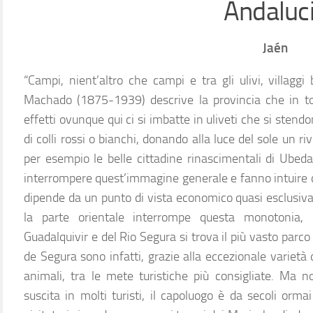
Andaluc
Jaén
“Campi, nient’altro che campi e tra gli ulivi, villaggi
Machado (1875-1939) descrive la provincia che in ton
effetti ovunque qui ci si imbatte in uliveti che si sten
di colli rossi o bianchi, donando alla luce del sole un 
per esempio le belle cittadine rinascimentali di Ubed
interrompere quest’immagine generale e fanno intuire ch
dipende da un punto di vista economico quasi esclusiva
la parte orientale interrompe questa monotonia, 
Guadalquivir e del Rio Segura si trova il più vasto parco 
de Segura sono infatti, grazie alla eccezionale varietà
animali, tra le mete turistiche più consigliate. Ma 
suscita in molti turisti, il capoluogo è da secoli orm